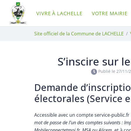
Gestion des traceurs
Aller
au
VIVRE À LACHELLE
VOTRE MAIRIE
Site officiel de la Commune de LACHELLE
contenu
Site officiel de la Commune de LACHELLE
S’inscire sur l
Publié le
27/11/
Demande d’inscription
électorales (Service e
Accessible avec un compte service-public.fr
mot de passe de l’un des comptes suivants : Imp
Mobileconnectetmoi.fr, MSA ou Alicem
, et à c