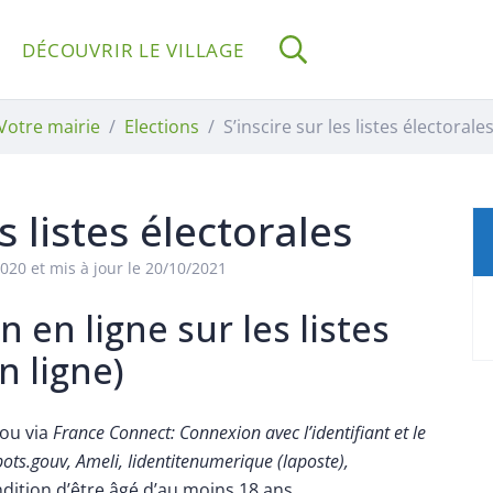
DÉCOUVRIR LE VILLAGE
RECHERCHE
Votre mairie
Elections
S’inscire sur les listes électorale
es listes électorales
2020
et mis à jour le
20/10/2021
 en ligne sur les listes
n ligne)
 ou via
France Connect: Connexion avec l’identifiant et le
ots.gouv, Ameli, Iidentitenumerique (laposte),
ondition d’être âgé d’au moins 18 ans.