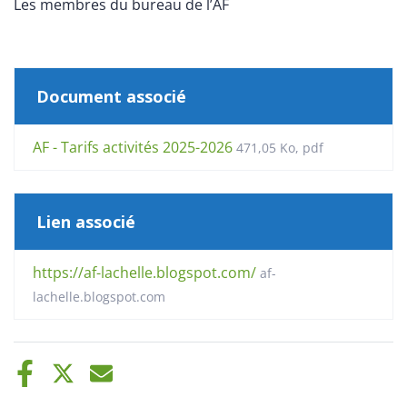
Les membres du bureau de l’AF
Document associé
AF - Tarifs activités 2025-2026
471,05
Ko
, pdf
Lien associé
https://af-lachelle.blogspot.com/
af-
lachelle.blogspot.com