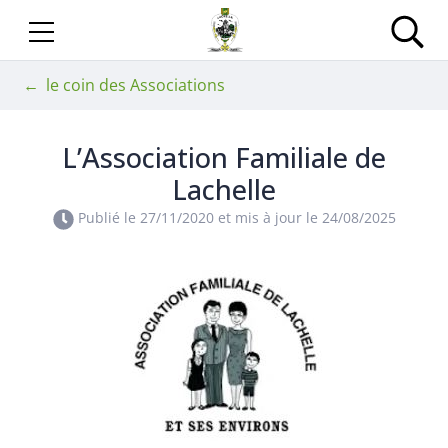
Gestion des traceurs
Aller
au
Site officiel de la Com
Rec
contenu
le coin des Associations
L’Association Familiale de
Lachelle
Publié le
27/11/2020
et mis à jour le
24/08/2025