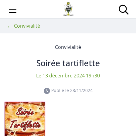
Gestion des traceurs
Aller
au
Site officiel de la Com
Rec
contenu
Convivialité
Convivialité
Soirée tartiflette
Le
13
décembre
2024
19h30
Publié le
28/11/2024